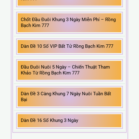
Chốt Đầu Đuôi Khung 3 Ngày Miễn Phí – Rồng
Bạch Kim 777
Dàn Đề 10 Số VIP Bất Tử Rồng Bạch Kim 777
Đầu Đuôi Nuôi 5 Ngày – Chiến Thuật Tham
Khảo Từ Rồng Bạch Kim 777
Dàn Đề 3 Càng Khung 7 Ngày Nuôi Tuần Bất
Bại
Dàn Đề 16 Số Khung 3 Ngày