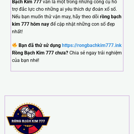
Bạch Kim 777
vẫn là một trong những công cụ hỗ
trợ đắc lực cho những ai yêu thích dự đoán xổ số.
Nếu bạn muốn thử vận may, hãy theo dõi
rồng bạch
kim 777 hôm nay
để cập nhật những con số đẹp
nhất!
Bạn đã thử sử dụng
https://rongbachkim777.ink
Rồng Bạch Kim 777 chưa?
Chia sẻ ngay trải nghiệm
của bạn nhé!