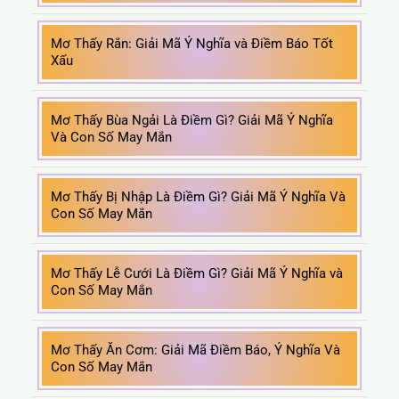
Mơ Thấy Rắn: Giải Mã Ý Nghĩa và Điềm Báo Tốt
Xấu
Mơ Thấy Bùa Ngải Là Điềm Gì? Giải Mã Ý Nghĩa
Và Con Số May Mắn
Mơ Thấy Bị Nhập Là Điềm Gì? Giải Mã Ý Nghĩa Và
Con Số May Mắn
Mơ Thấy Lễ Cưới Là Điềm Gì? Giải Mã Ý Nghĩa và
Con Số May Mắn
Mơ Thấy Ăn Cơm: Giải Mã Điềm Báo, Ý Nghĩa Và
Con Số May Mắn