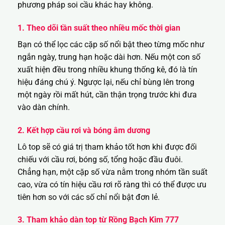
phương pháp soi cầu khác hay không.
1. Theo dõi tần suất theo nhiều mốc thời gian
Bạn có thể lọc các cặp số nổi bật theo từng mốc như
ngắn ngày, trung hạn hoặc dài hơn. Nếu một con số
xuất hiện đều trong nhiều khung thống kê, đó là tín
hiệu đáng chú ý. Ngược lại, nếu chỉ bùng lên trong
một ngày rồi mất hút, cần thận trọng trước khi đưa
vào dàn chính.
2. Kết hợp cầu rơi và bóng âm dương
Lô top sẽ có giá trị tham khảo tốt hơn khi được đối
chiếu với cầu rơi, bóng số, tổng hoặc đầu đuôi.
Chẳng hạn, một cặp số vừa nằm trong nhóm tần suất
cao, vừa có tín hiệu cầu rơi rõ ràng thì có thể được ưu
tiên hơn so với các số chỉ nổi bật đơn lẻ.
3. Tham khảo dàn top từ Rồng Bạch Kim 777