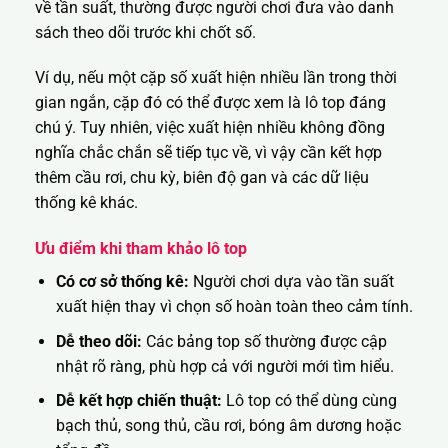
về tần suất, thường được người chơi đưa vào danh
sách theo dõi trước khi chốt số.
Ví dụ, nếu một cặp số xuất hiện nhiều lần trong thời
gian ngắn, cặp đó có thể được xem là lô top đáng
chú ý. Tuy nhiên, việc xuất hiện nhiều không đồng
nghĩa chắc chắn sẽ tiếp tục về, vì vậy cần kết hợp
thêm cầu rơi, chu kỳ, biên độ gan và các dữ liệu
thống kê khác.
Ưu điểm khi tham khảo lô top
Có cơ sở thống kê:
Người chơi dựa vào tần suất
xuất hiện thay vì chọn số hoàn toàn theo cảm tính.
Dễ theo dõi:
Các bảng top số thường được cập
nhật rõ ràng, phù hợp cả với người mới tìm hiểu.
Dễ kết hợp chiến thuật:
Lô top có thể dùng cùng
bạch thủ, song thủ, cầu rơi, bóng âm dương hoặc