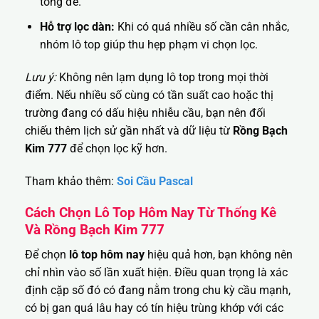
tổng đề.
Hỗ trợ lọc dàn:
Khi có quá nhiều số cần cân nhắc,
nhóm lô top giúp thu hẹp phạm vi chọn lọc.
Lưu ý:
Không nên lạm dụng lô top trong mọi thời
điểm. Nếu nhiều số cùng có tần suất cao hoặc thị
trường đang có dấu hiệu nhiễu cầu, bạn nên đối
chiếu thêm lịch sử gần nhất và dữ liệu từ
Rồng Bạch
Kim 777
để chọn lọc kỹ hơn.
Tham khảo thêm:
Soi Cầu Pascal
Cách Chọn Lô Top Hôm Nay Từ Thống Kê
Và Rồng Bạch Kim 777
Để chọn
lô top hôm nay
hiệu quả hơn, bạn không nên
chỉ nhìn vào số lần xuất hiện. Điều quan trọng là xác
định cặp số đó có đang nằm trong chu kỳ cầu mạnh,
có bị gan quá lâu hay có tín hiệu trùng khớp với các