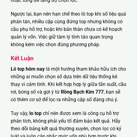
hoặc tổng để tăng độ chọn lọc.
Ngược lại, bạn nên hạn chế theo lô top khi số liệu quá
phân tán, nhiều cặp cùng đứng top nhưng không có
cầu phụ hỗ trợ, hoặc khi bản thân chưa có kế hoạch
quản lý vốn. Việc giữ tâm lý tỉnh táo quan trọng
không kém việc chọn đúng phương pháp.
Kết Luận
Lô top hôm nay
là một hướng tham khảo hữu ích cho
những ai muốn chọn số dựa trên dữ liệu thống kê
thay vì cảm tính. Khi kết hợp hợp lý giữa tần suất, cầu
rơi, bóng số và gợi ý từ
Rồng Bạch Kim 777
, bạn sẽ
có thêm cơ sở để lọc ra những cặp số đáng chú ý.
Tuy vậy,
lo top
chỉ nên được xem là công cụ hỗ trợ
phân tích, không phải yếu tố đảm bảo kết quả. Hãy
theo dõi bảng kết quả thường xuyên, chọn lọc có kỷ
luật và luôn cân nhắc mức vốn phù hợp trước khi