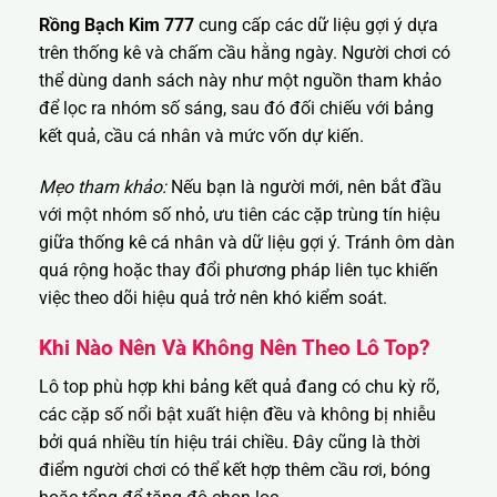
Rồng Bạch Kim 777
cung cấp các dữ liệu gợi ý dựa
trên thống kê và chấm cầu hằng ngày. Người chơi có
thể dùng danh sách này như một nguồn tham khảo
để lọc ra nhóm số sáng, sau đó đối chiếu với bảng
kết quả, cầu cá nhân và mức vốn dự kiến.
Mẹo tham khảo:
Nếu bạn là người mới, nên bắt đầu
với một nhóm số nhỏ, ưu tiên các cặp trùng tín hiệu
giữa thống kê cá nhân và dữ liệu gợi ý. Tránh ôm dàn
quá rộng hoặc thay đổi phương pháp liên tục khiến
việc theo dõi hiệu quả trở nên khó kiểm soát.
Khi Nào Nên Và Không Nên Theo Lô Top?
Lô top phù hợp khi bảng kết quả đang có chu kỳ rõ,
các cặp số nổi bật xuất hiện đều và không bị nhiễu
bởi quá nhiều tín hiệu trái chiều. Đây cũng là thời
điểm người chơi có thể kết hợp thêm cầu rơi, bóng