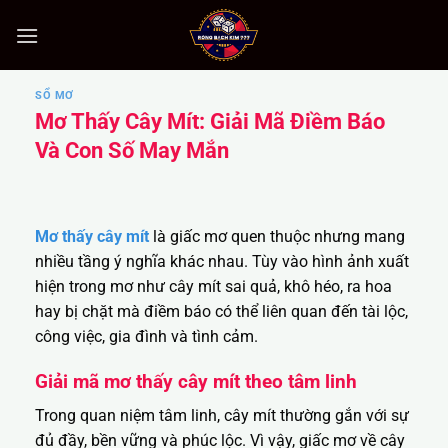
Bỏ
qua
nội
dung
SỔ MƠ
Mơ Thấy Cây Mít: Giải Mã Điềm Báo
Và Con Số May Mắn
Mơ thấy cây mít
là giấc mơ quen thuộc nhưng mang
nhiều tầng ý nghĩa khác nhau. Tùy vào hình ảnh xuất
hiện trong mơ như cây mít sai quả, khô héo, ra hoa
hay bị chặt mà điềm báo có thể liên quan đến tài lộc,
công việc, gia đình và tình cảm.
Giải mã mơ thấy cây mít theo tâm linh
Trong quan niệm tâm linh, cây mít thường gắn với sự
đủ đầy, bền vững và phúc lộc. Vì vậy, giấc mơ về cây