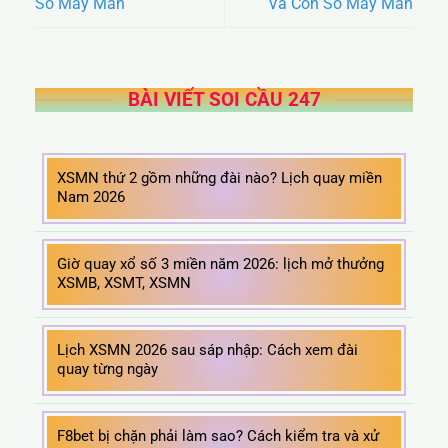
Số May Mắn
Và Con Số May Mắn
BÀI VIẾT SOI CẦU 247
XSMN thứ 2 gồm những đài nào? Lịch quay miền
Nam 2026
Giờ quay xổ số 3 miền năm 2026: lịch mở thưởng
XSMB, XSMT, XSMN
Lịch XSMN 2026 sau sáp nhập: Cách xem đài
quay từng ngày
F8bet bị chặn phải làm sao? Cách kiểm tra và xử