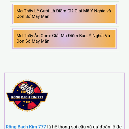
Mơ Thấy Lễ Cưới Là Điềm Gì? Giải Mã Ý Nghĩa và
Con Số May Mắn
Mơ Thấy Ăn Cơm: Giải Mã Điềm Báo, Ý Nghĩa Và
Con Số May Mắn
Rồng Bạch Kim 777
là hệ thống soi cầu và dự đoán lô đề