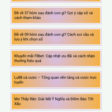
Đề về 37 hôm sau đánh con gì? Gợi ý cặp số và
cách tham khảo
Đề về 09 hôm sau đánh con gì? Cách soi cầu và
lưu ý khi chọn số
Khuyến mãi F8bet: Cập nhật ưu đãi và cách nhận
thưởng hiệu quả
Lu88 cá cược – Tổng quan nền tảng cá cược trực
tuyến
Mơ Thấy Rắn: Giải Mã Ý Nghĩa và Điềm Báo Tốt
Xấu