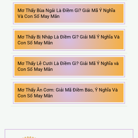
Mơ Thấy Bùa Ngải Là Điềm Gì? Giải Mã Ý Nghĩa
Và Con Số May Mắn
Mơ Thấy Bị Nhập Là Điềm Gì? Giải Mã Ý Nghĩa Và
Con Số May Mắn
Mơ Thấy Lễ Cưới Là Điềm Gì? Giải Mã Ý Nghĩa và
Con Số May Mắn
Mơ Thấy Ăn Cơm: Giải Mã Điềm Báo, Ý Nghĩa Và
Con Số May Mắn