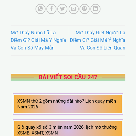
Mơ Thấy Nước Lũ Là
Mơ Thấy Giết Người Là
Điềm Gì? Giải Mã Ý Nghĩa
Điềm Gì? Giải Mã Ý Nghĩa
Và Con Số May Mắn
Và Con Số Liên Quan
BÀI VIẾT SOI CẦU 247
XSMN thứ 2 gồm những đài nào? Lịch quay miền
Nam 2026
Giờ quay xổ số 3 miền năm 2026: lịch mở thưởng
XSMB, XSMT, XSMN