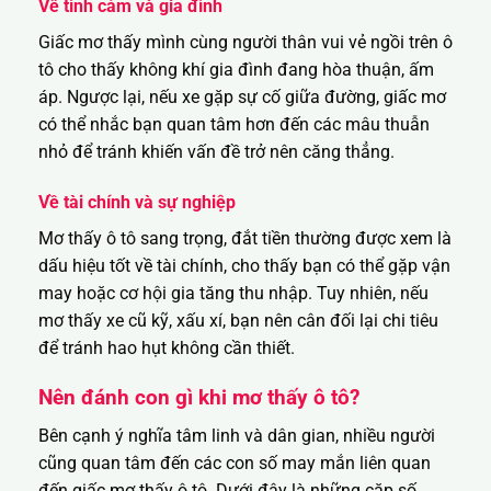
Về tình cảm và gia đình
Giấc mơ thấy mình cùng người thân vui vẻ ngồi trên ô
tô cho thấy không khí gia đình đang hòa thuận, ấm
áp. Ngược lại, nếu xe gặp sự cố giữa đường, giấc mơ
có thể nhắc bạn quan tâm hơn đến các mâu thuẫn
nhỏ để tránh khiến vấn đề trở nên căng thẳng.
Về tài chính và sự nghiệp
Mơ thấy ô tô sang trọng, đắt tiền thường được xem là
dấu hiệu tốt về tài chính, cho thấy bạn có thể gặp vận
may hoặc cơ hội gia tăng thu nhập. Tuy nhiên, nếu
mơ thấy xe cũ kỹ, xấu xí, bạn nên cân đối lại chi tiêu
để tránh hao hụt không cần thiết.
Nên đánh con gì khi mơ thấy ô tô?
Bên cạnh ý nghĩa tâm linh và dân gian, nhiều người
cũng quan tâm đến các con số may mắn liên quan
đến giấc mơ thấy ô tô. Dưới đây là những cặp số